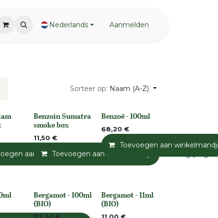
Nederlands
Aanmelden
Sorteer op:
Naam (A-Z)
iam
Benzoin Sumatra
Benzoë - 100ml
None
None
x
smoke box
68,20
€
11,50
€
Toevoegen aan winkelmandj
andje
voegen aan winkelmandje
Toevoegen aan verlanglijst
Toevoegen aan winkelmandje
Toevoegen aan verlanglijst
Toevoegen a
50ml
Bergamot - 100ml
Bergamot - 11ml
None
None
(BIO)
(BIO)
73,30
€
11,00
€