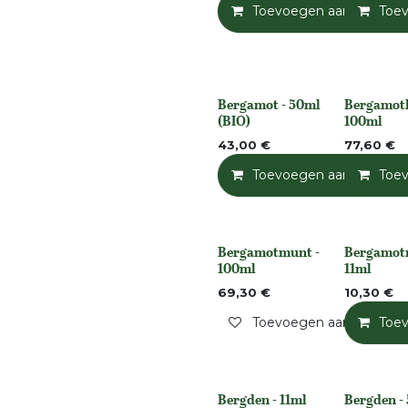
Toevoegen aan winkelm
Toe
Bergamot - 50ml
Bergamotk
None
None
(BIO)
100ml
43,00
€
77,60
€
Toevoegen aan winkelm
Toe
Bergamotmunt -
Bergamot
None
None
100ml
11ml
69,30
€
10,30
€
Toevoegen aan verlangli
Toe
Bergden - 11ml
Bergden -
None
None