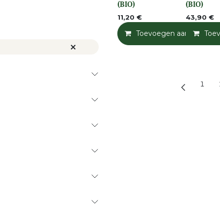
(BIO)
(BIO)
11,20
€
43,90
€
Toevoegen aan winkelm
Toe
1