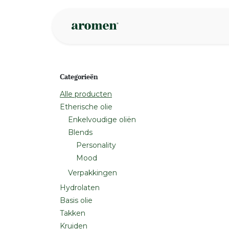
Overslaan naar inhoud
Webshop
Ins
Categorieën
Alle producten
Etherische olie
Enkelvoudige oliën
Blends
Personality
Mood
Verpakkingen
Hydrolaten
Basis olie
Takken
Kruiden