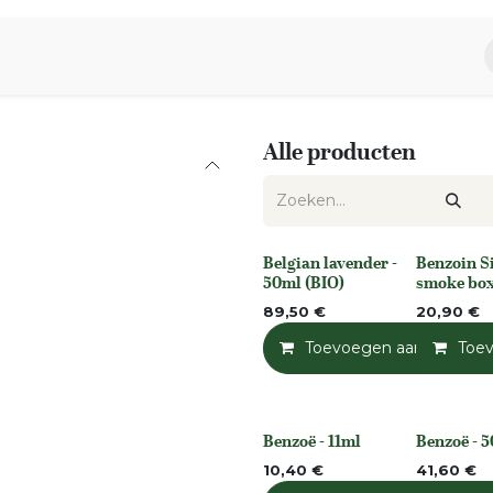
piratie
Aromen Familie
Alle producten
Belgian lavender -
Benzoin S
None
None
50ml (BIO)
smoke bo
89,50
€
20,90
€
Toevoegen aan winkelm
Toe
Benzoë - 11ml
Benzoë - 
None
None
10,40
€
41,60
€