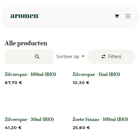
Overslaan naar inhoud
Alle producten
Sorteer op
Filters
Zilverspar - 100ml (BIO)
Zilverspar - 11ml (BIO)
None
None
67,70
€
10,30
€
Zilverspar - 50ml (BIO)
Zoete Sinaas - 100ml (BIO)
None
None
41,20
€
25,60
€