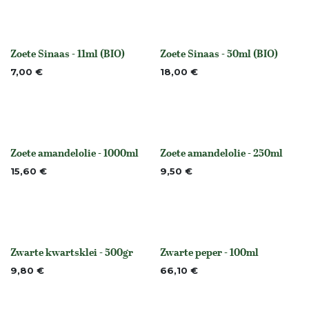
Zoete Sinaas - 11ml (BIO)
Zoete Sinaas - 50ml (BIO)
None
None
7,00
€
18,00
€
Zoete amandelolie - 1000ml
Zoete amandelolie - 250ml
None
None
15,60
€
9,50
€
Zwarte kwartsklei - 500gr
Zwarte peper - 100ml
None
None
9,80
€
66,10
€