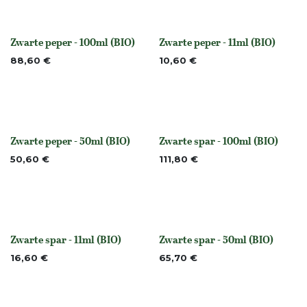
Zwarte peper - 100ml (BIO)
Zwarte peper - 11ml (BIO)
None
None
88,60
€
10,60
€
Zwarte peper - 50ml (BIO)
Zwarte spar - 100ml (BIO)
None
Niet op voorraad
50,60
€
111,80
€
Zwarte spar - 11ml (BIO)
Zwarte spar - 50ml (BIO)
None
None
16,60
€
65,70
€