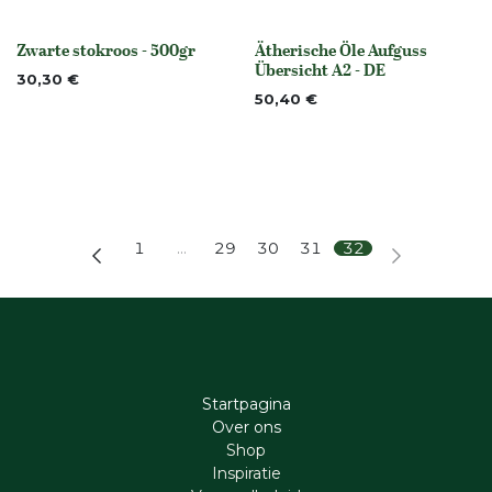
Zwarte stokroos - 500gr
Ätherische Öle Aufguss
Niet op voorraad
None
Übersicht A2 - DE
30,30
€
50,40
€
1
…
29
30
31
32
Startpagina
Ove​r​ ons
Shop
Inspiratie