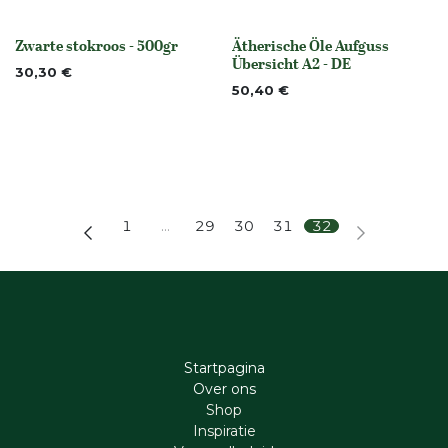
Zwarte stokroos - 500gr
Ätherische Öle Aufguss
Niet op voorraad
None
Übersicht A2 - DE
30,30
€
50,40
€
1
…
29
30
31
32
Startpagina
Ove​r​ ons
Shop
Inspiratie