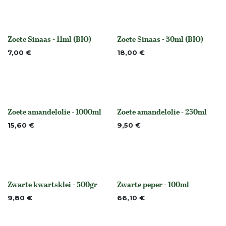
Zoete Sinaas - 11ml (BIO)
Zoete Sinaas - 50ml (BIO)
None
None
7,00
€
18,00
€
Zoete amandelolie - 1000ml
Zoete amandelolie - 250ml
None
None
15,60
€
9,50
€
Zwarte kwartsklei - 500gr
Zwarte peper - 100ml
None
None
9,80
€
66,10
€