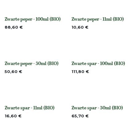
Zwarte peper - 100ml (BIO)
Zwarte peper - 11ml (BIO)
None
None
88,60
€
10,60
€
Zwarte peper - 50ml (BIO)
Zwarte spar - 100ml (BIO)
None
None
50,60
€
111,80
€
Zwarte spar - 11ml (BIO)
Zwarte spar - 50ml (BIO)
None
None
16,60
€
65,70
€