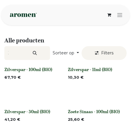
Overslaan naar inhoud
Alle producten
Sorteer op
Filters
Zilverspar - 100ml (BIO)
Zilverspar - 11ml (BIO)
None
None
67,70
€
10,30
€
Zilverspar - 50ml (BIO)
Zoete Sinaas - 100ml (BIO)
None
None
41,20
€
25,60
€