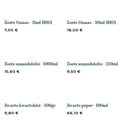
Zoete Sinaas - 11ml (BIO)
Zoete Sinaas - 50ml (BIO)
None
None
7,00
€
18,00
€
Zoete amandelolie - 1000ml
Zoete amandelolie - 250ml
None
None
15,60
€
9,50
€
Zwarte kwartsklei - 500gr
Zwarte peper - 100ml
None
None
9,80
€
66,10
€