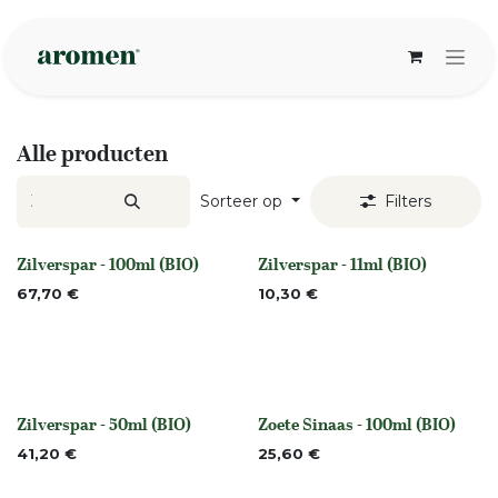
Overslaan naar inhoud
Alle producten
Sorteer op
Filters
Zilverspar - 100ml (BIO)
Zilverspar - 11ml (BIO)
None
None
67,70
€
10,30
€
Zilverspar - 50ml (BIO)
Zoete Sinaas - 100ml (BIO)
None
None
41,20
€
25,60
€