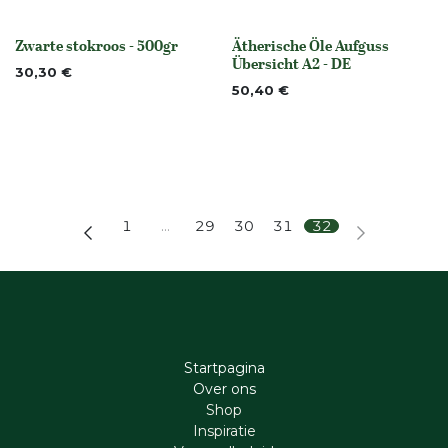
Zwarte stokroos - 500gr
Ätherische Öle Aufguss
Niet op voorraad
None
Übersicht A2 - DE
30,30
€
50,40
€
1
…
29
30
31
32
Startpagina
Ove​r​ ons
Shop
Inspiratie