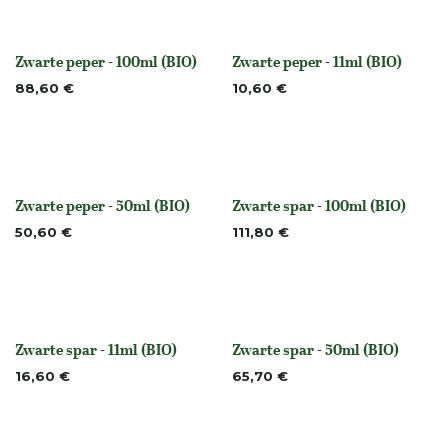
Zwarte peper - 100ml (BIO)
Zwarte peper - 11ml (BIO)
None
None
88,60
€
10,60
€
Zwarte peper - 50ml (BIO)
Zwarte spar - 100ml (BIO)
None
Niet op voorraad
50,60
€
111,80
€
Zwarte spar - 11ml (BIO)
Zwarte spar - 50ml (BIO)
None
None
16,60
€
65,70
€