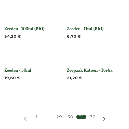
Zeeden - 100ml (BIO)
Zeeden - 11ml (BIO)
None
Niet op voorraad
34,20
€
6,70
€
Zeeden - 50ml
Zeepzak Katoen - Torba
None
Niet op voorraad
19,60
€
21,20
€
1
…
29
30
31
32