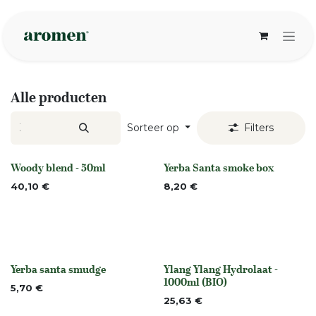
Overslaan naar inhoud
Alle producten
Sorteer op
Filters
Woody blend - 50ml
Yerba Santa smoke box
None
None
40,10
€
8,20
€
Yerba santa smudge
Ylang Ylang Hydrolaat -
None
None
1000ml (BIO)
5,70
€
25,63
€