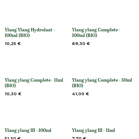
Ylang Ylang Hydrolaat -
Ylang ylang Complete -
None
None
100ml (BIO)
100ml (BIO)
10,25
€
69,30
€
Ylang ylang Complete - 11ml
Ylang ylang Complete - 50ml
None
None
(BIO)
(BIO)
10,30
€
41,00
€
Ylang ylang III - 100ml
Ylang ylang III - 11ml
None
None
51,30
€
7,70
€