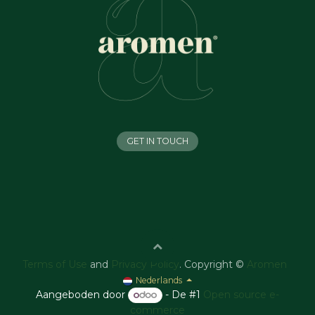
GET IN TOUCH
Terms of Use
and
Privacy Policy
. Copyright ©
Aromen
Nederlands
Aangeboden door
- De #1
Open source e-
commerce