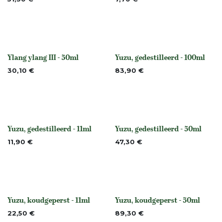
Ylang ylang III - 50ml
Yuzu, gedestilleerd - 100ml
None
None
30,10
€
83,90
€
Yuzu, gedestilleerd - 11ml
Yuzu, gedestilleerd - 50ml
None
None
11,90
€
47,30
€
Yuzu, koudgeperst - 11ml
Yuzu, koudgeperst - 50ml
None
None
22,50
€
89,30
€