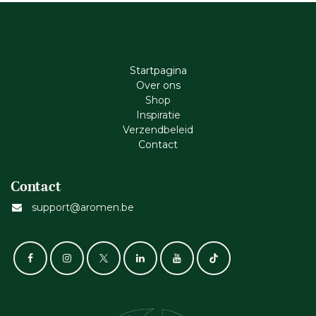
Startpagina
Ove​r​ ons
Shop
Inspiratie
Verzendbeleid
Cont​act
Contact
support@aromen.be