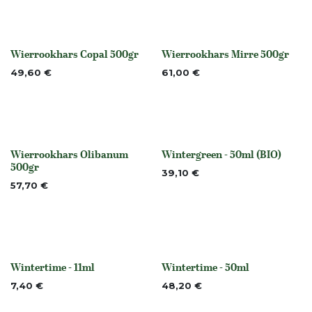
Wierrookhars Copal 500gr
Wierrookhars Mirre 500gr
None
None
49,60
€
61,00
€
Wierrookhars Olibanum
Wintergreen - 50ml (BIO)
None
Niet op voorraad
500gr
39,10
€
57,70
€
Wintertime - 11ml
Wintertime - 50ml
None
None
7,40
€
48,20
€