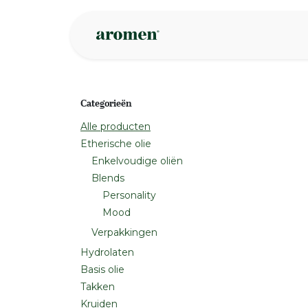
Overslaan naar inhoud
Webshop
Ins
Categorieën
Alle producten
Etherische olie
Enkelvoudige oliën
Blends
Personality
Mood
Verpakkingen
Hydrolaten
Basis olie
Takken
Kruiden