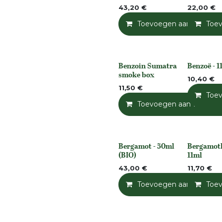
43,20
€
22,00
€
Toevoegen aan winkelm
Toe
Benzoin Sumatra
Benzoë - 1
None
None
smoke box
10,40
€
11,50
€
Toe
Toevoegen aan winkelm
Bergamot - 50ml
Bergamotk
None
None
(BIO)
11ml
43,00
€
11,70
€
Toevoegen aan winkelm
Toe