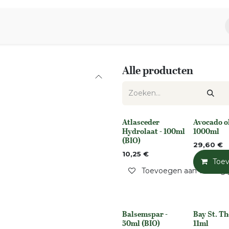
piratie
Aromen Familie
Alle producten
Atlasceder
Avocado ol
Niet op voorraad
None
Hydrolaat - 100ml
1000ml
(BIO)
29,60
€
10,25
€
Toe
Toevoegen aan verlangli
Balsemspar -
Bay St. T
None
None
50ml (BIO)
11ml