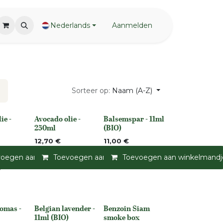
Nederlands
Aanmelden
Sorteer op:
Naam (A-Z)
ie -
Avocado olie -
Balsemspar - 11ml
None
None
250ml
(BIO)
12,70
€
11,00
€
voegen aan winkelmandje
Toevoegen aan winkelmandje
Toevoegen aan verlanglijst
Toevoegen aan winkelmandj
Toevoegen a
jst
homas -
Belgian lavender -
Benzoin Siam
None
11ml (BIO)
smoke box