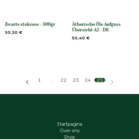
Zwarte stokroos - 500gr
Ätherische Öle Aufguss
Niet op voorraad
None
Übersicht A2 - DE
30,30
€
50,40
€
1
…
22
23
24
25
Startpagina
Ove​r​ ons
Shop