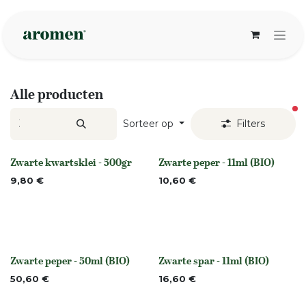
Overslaan naar inhoud
Alle producten
ac
Sorteer op
Filters
Zwarte kwartsklei - 500gr
Zwarte peper - 11ml (BIO)
None
None
9,80
€
10,60
€
Zwarte peper - 50ml (BIO)
Zwarte spar - 11ml (BIO)
None
None
50,60
€
16,60
€