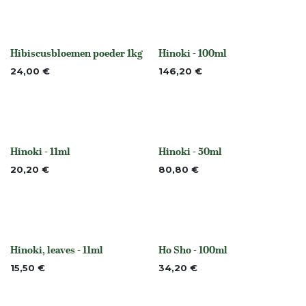
Hibiscusbloemen poeder 1kg
Hinoki - 100ml
Niet op voorraad
None
24,00
€
146,20
€
Hinoki - 11ml
Hinoki - 50ml
None
None
20,20
€
80,80
€
Hinoki, leaves - 11ml
Ho Sho - 100ml
None
None
15,50
€
34,20
€