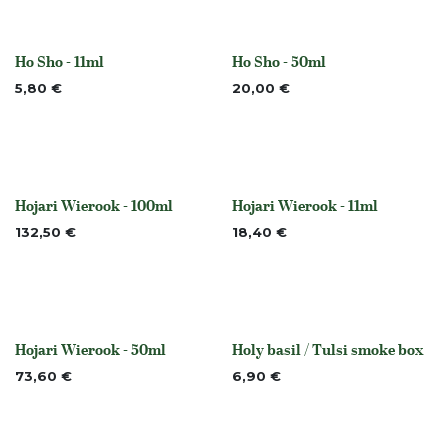
Ho Sho - 11ml
Ho Sho - 50ml
None
None
5,80
€
20,00
€
Hojari Wierook - 100ml
Hojari Wierook - 11ml
Niet op voorraad
None
132,50
€
18,40
€
Hojari Wierook - 50ml
Holy basil / Tulsi smoke box
None
None
73,60
€
6,90
€