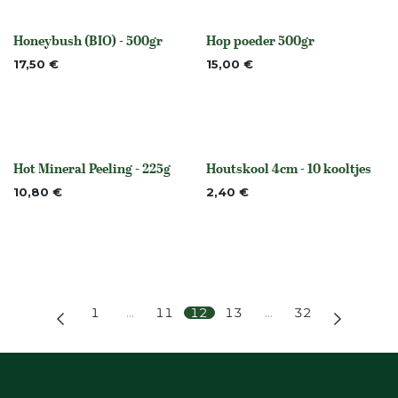
Honeybush (BIO) - 500gr
Hop poeder 500gr
None
None
17,50
€
15,00
€
Hot Mineral Peeling - 225g
Houtskool 4cm - 10 kooltjes
None
None
10,80
€
2,40
€
1
…
11
12
13
…
32