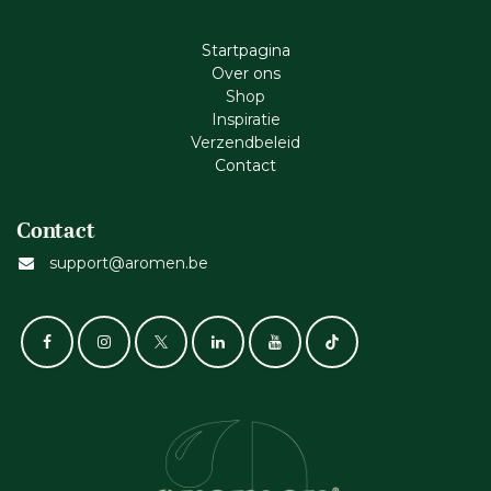
Startpagina
Ove​r​ ons
Shop
Inspiratie
Verzendbeleid
Cont​act
Contact
support@aromen.be