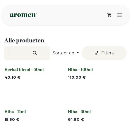
Overslaan naar inhoud
Alle producten
Sorteer op
Filters
Herbal blend - 50ml
Hiba - 100ml
None
None
40,10
€
110,00
€
Hiba - 11ml
Hiba - 50ml
None
None
15,50
€
61,90
€