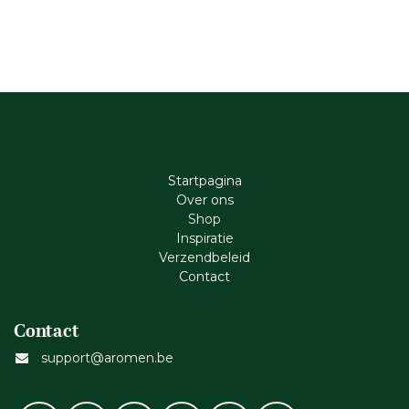
Startpagina
Ove​r​ ons
Shop
Inspiratie
Verzendbeleid
Cont​act
Contact
support@aromen.be