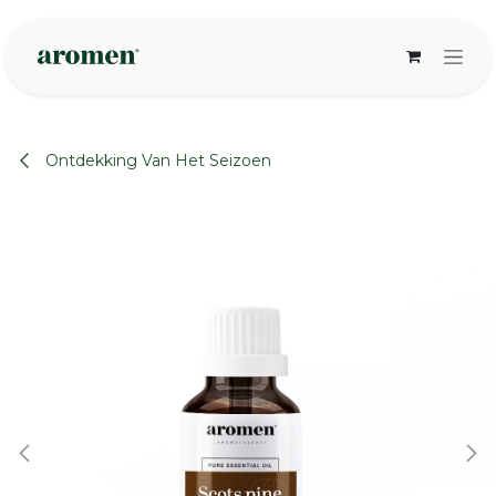
Overslaan naar inhoud
Ontdekking Van Het Seizoen
None
None