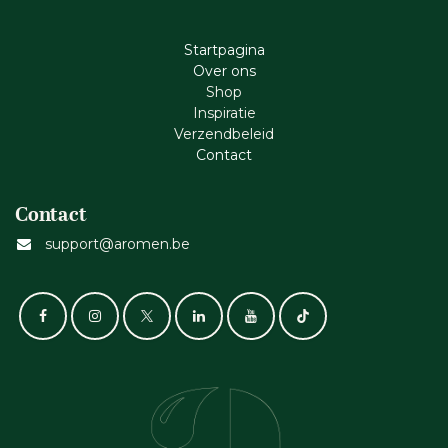
Startpagina
Ove​r​ ons
Shop
Inspiratie
Verzendbeleid
Cont​act
Contact
support@aromen.be