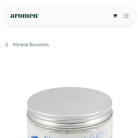
Overslaan naar inhoud
Mineral Boosters
None