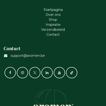
Startpagina
Ove​r​ ons
Shop
Inspiratie
Verzendbeleid
Cont​act
Contact
support@aromen.be