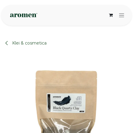
Overslaan naar inhoud
Klei & cosmetica
None