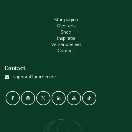
Startpagina
Ove​r​ ons
Shop
Inspiratie
Verzendbeleid
Cont​act
Contact
support@aromen.be