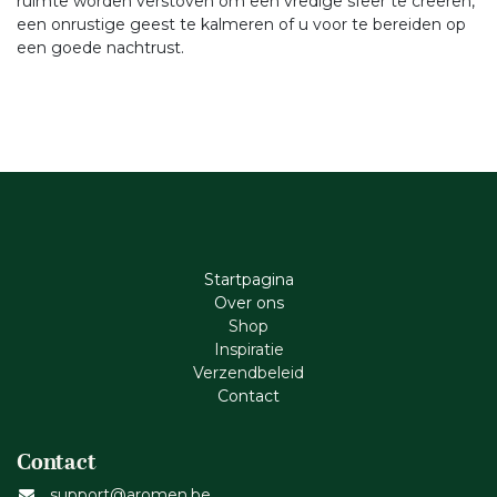
ruimte worden verstoven om een vredige sfeer te creëren,
een onrustige geest te kalmeren of u voor te bereiden op
een goede nachtrust.
Startpagina
Ove​r​ ons
Shop
Inspiratie
Verzendbeleid
Cont​act
Contact
support@aromen.be