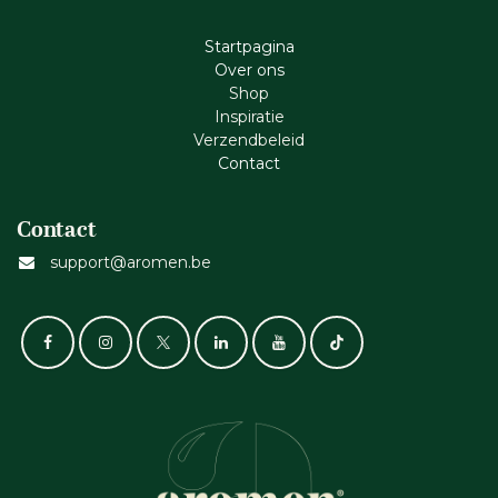
Startpagina
Ove​r​ ons
Shop
Inspiratie
Verzendbeleid
Cont​act
Contact
support@aromen.be