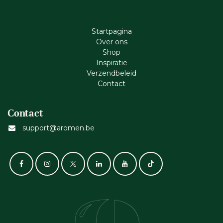
Startpagina
Ove​r​ ons
Shop
Inspiratie
Verzendbeleid
Cont​act
Contact
support@aromen.be