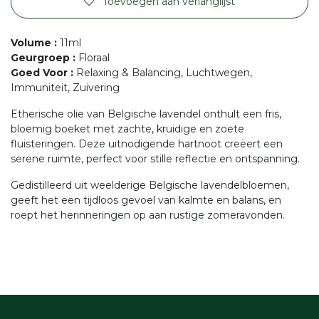
Toevoegen aan verlanglijst
Volume
:
11ml
Geurgroep
:
Floraal
Goed Voor
:
Relaxing & Balancing, Luchtwegen,
Immuniteit, Zuivering
Etherische olie van Belgische lavendel onthult een fris,
bloemig boeket met zachte, kruidige en zoete
fluisteringen. Deze uitnodigende hartnoot creëert een
serene ruimte, perfect voor stille reflectie en ontspanning.
Gedistilleerd uit weelderige Belgische lavendelbloemen,
geeft het een tijdloos gevoel van kalmte en balans, en
roept het herinneringen op aan rustige zomeravonden.