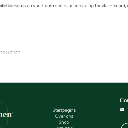
amillebloesems en voert ons mee naar een rustig toevluchtsoord
eresseren
Co
Startpagina
Ove​r​ ons
Shop