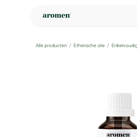
Overslaan naar inhoud
Webshop
Ins
Alle producten
Etherische olie
Enkelvoudig
None
None