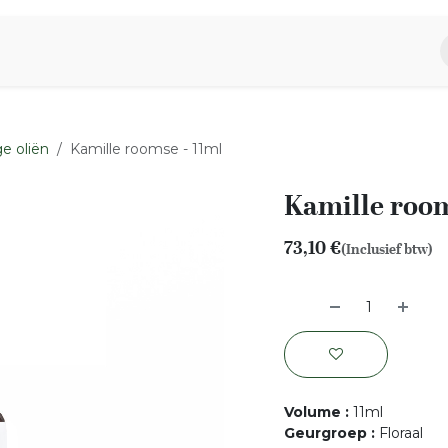
piratie
Aromen Familie
e oliën
Kamille roomse - 11ml
Kamille room
73,10
€
(Inclusief btw)
Volume
:
11ml
Geurgroep
:
Floraal