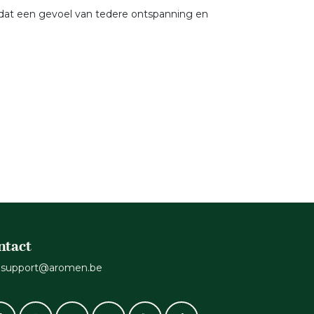
, dat een gevoel van tedere ontspanning en
ntact
support@aromen.be