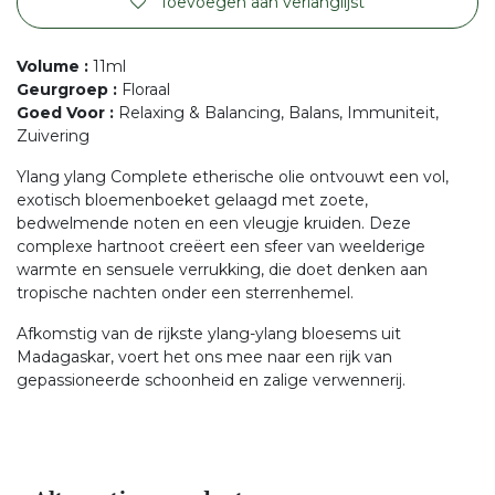
Toevoegen aan verlanglijst
Volume
:
11ml
Geurgroep
:
Floraal
Goed Voor
:
Relaxing & Balancing, Balans, Immuniteit,
Zuivering
Ylang ylang Complete etherische olie ontvouwt een vol,
exotisch bloemenboeket gelaagd met zoete,
bedwelmende noten en een vleugje kruiden. Deze
complexe hartnoot creëert een sfeer van weelderige
warmte en sensuele verrukking, die doet denken aan
tropische nachten onder een sterrenhemel.
Afkomstig van de rijkste ylang-ylang bloesems uit
Madagaskar, voert het ons mee naar een rijk van
gepassioneerde schoonheid en zalige verwennerij.