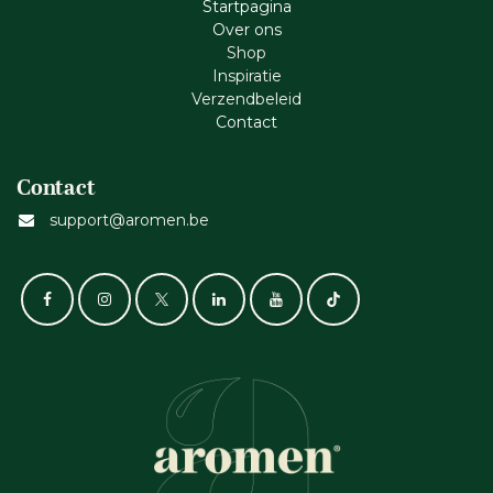
Startpagina
Ove​r​ ons
Shop
Inspiratie
Verzendbeleid
Cont​act
Contact
support@aromen.be