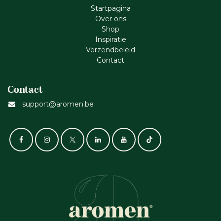
Startpagina
Ove​r​ ons
Shop
Inspiratie
Verzendbeleid
Cont​act
Contact
support@aromen.be