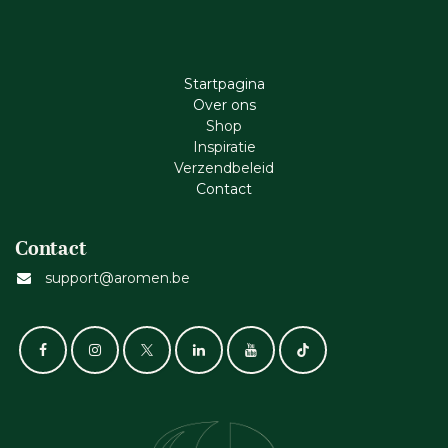
Startpagina
Ove​r​ ons
Shop
Inspiratie
Verzendbeleid
Cont​act
Contact
support@aromen.be