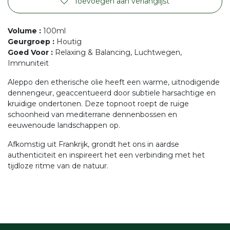
Toevoegen aan verlanglijst
Volume
:
100ml
Geurgroep
:
Houtig
Goed Voor
:
Relaxing & Balancing, Luchtwegen,
Immuniteit
Aleppo den etherische olie heeft een warme, uitnodigende
dennengeur, geaccentueerd door subtiele harsachtige en
kruidige ondertonen. Deze topnoot roept de ruige
schoonheid van mediterrane dennenbossen en
eeuwenoude landschappen op.
Afkomstig uit Frankrijk, grondt het ons in aardse
authenticiteit en inspireert het een verbinding met het
tijdloze ritme van de natuur.