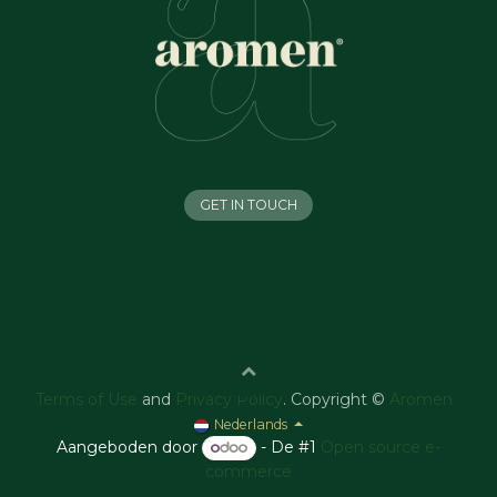
GET IN TOUCH
Terms of Use
and
Privacy Policy
. Copyright ©
Aromen
Nederlands
Aangeboden door
- De #1
Open source e-
commerce