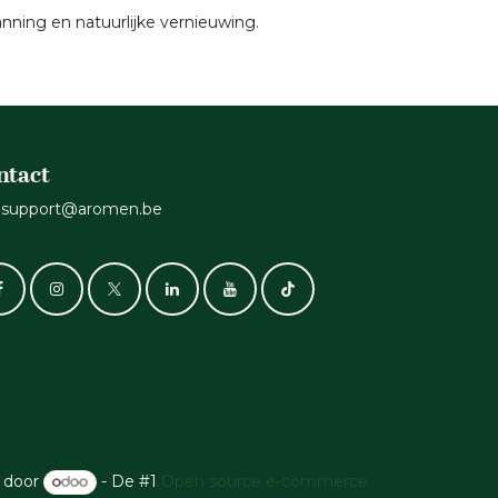
nning en natuurlijke vernieuwing.
ntact
support@aromen.be
 door
- De #1
Open source e-commerce