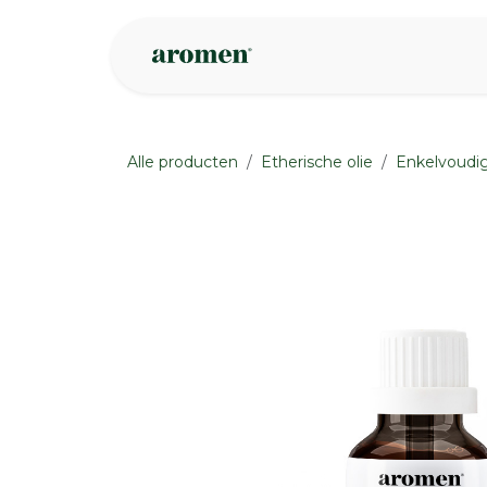
Overslaan naar inhoud
Webshop
Ins
Alle producten
Etherische olie
Enkelvoudig
None
None