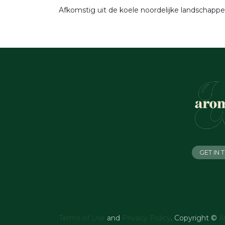
Afkomstig uit de koele noordelijke landschapp
GET IN
Terms of Use
and
Privacy Policy
. Copyright ©
A