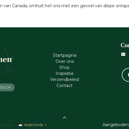
en van Canada, omhult het ons met een gevoel van diepe ontspa
Co
Startpagina
Ove​r​ ons
Shop
Inspiratie
Verzendbeleid
Cont​act
 TOUCH
Aangeboden
romen
Nederlands