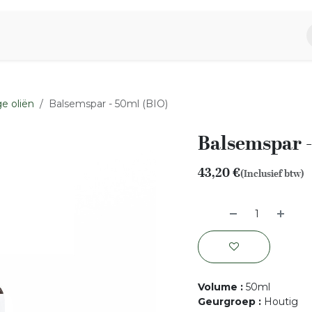
piratie
Aromen Familie
e oliën
Balsemspar - 50ml (BIO)
Balsemspar -
43,20
€
(Inclusief btw)
Volume
:
50ml
Geurgroep
:
Houtig