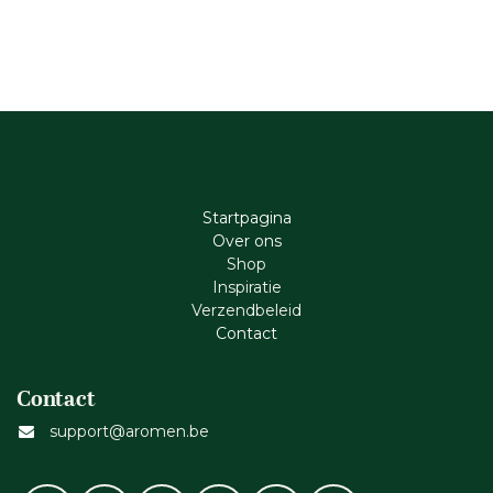
Startpagina
Ove​r​ ons
Shop
Inspiratie
Verzendbeleid
Cont​act
Contact
support@aromen.be