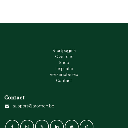
Startpagina
Ove​r​ ons
Shop
Inspiratie
Verzendbeleid
Cont​act
Contact
support@aromen.be