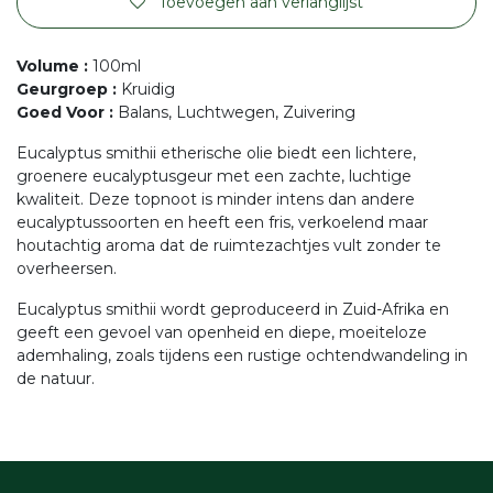
Toevoegen aan verlanglijst
Volume
:
100ml
Geurgroep
:
Kruidig
Goed Voor
:
Balans, Luchtwegen, Zuivering
Eucalyptus smithii etherische olie biedt een lichtere,
groenere eucalyptusgeur met een zachte, luchtige
kwaliteit. Deze topnoot is minder intens dan andere
eucalyptussoorten en heeft een fris, verkoelend maar
houtachtig aroma dat de ruimtezachtjes vult zonder te
overheersen.
Eucalyptus smithii wordt geproduceerd in Zuid-Afrika en
geeft een gevoel van openheid en diepe, moeiteloze
ademhaling, zoals tijdens een rustige ochtendwandeling in
de natuur.