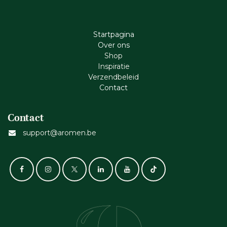
Startpagina
Ove​r​ ons
Shop
Inspiratie
Verzendbeleid
Cont​act
Contact
support@aromen.be