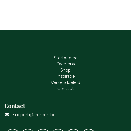
Startpagina
Ove​r​ ons
Shop
Inspiratie
Verzendbeleid
Cont​act
Contact
support@aromen.be