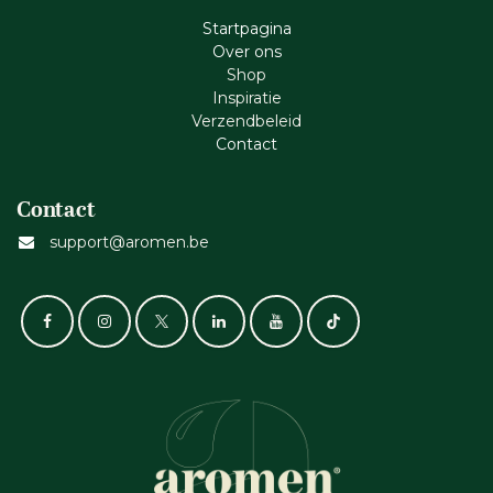
Startpagina
Ove​r​ ons
Shop
Inspiratie
Verzendbeleid
Cont​act
Contact
support@aromen.be