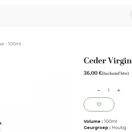
piratie
Aromen Familie
nie - 100ml
Ceder Virgin
36,00
€
(Inclusief btw)
Volume
:
100ml
Geurgroep
:
Houtig