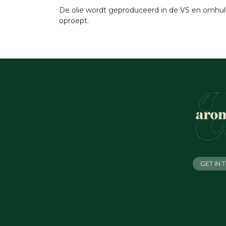
De olie wordt geproduceerd in de VS en omhult
oproept.
GET IN