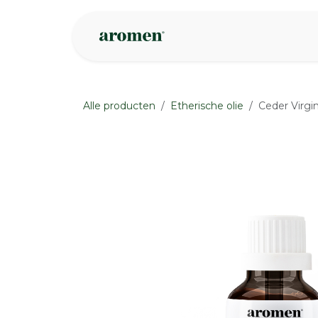
Overslaan naar inhoud
Webshop
Ins
Alle producten
Etherische olie
Ceder Virgi
None
None