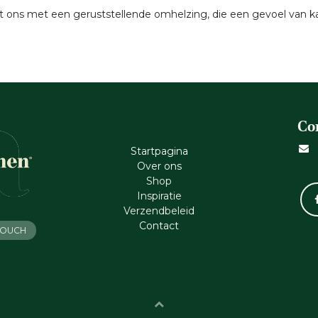
 ons met een geruststellende omhelzing, die een gevoel van kal
Co
Startpagina
Ove​r​ ons
Shop
Inspiratie
Verzendbeleid
Cont​act
 TOUCH