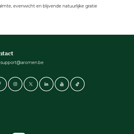
mte, evenwicht en blijvende natuurlijke gratie
ntact
support@aromen.be