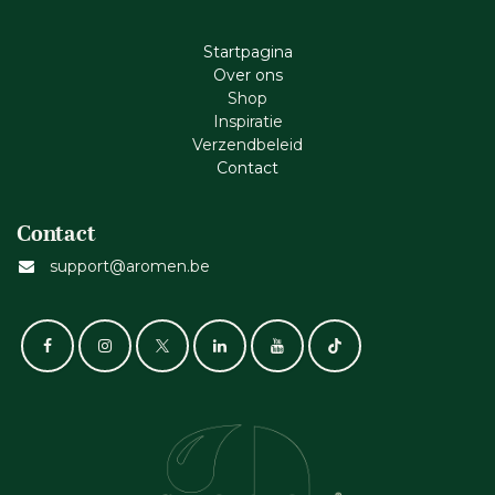
Startpagina
Ove​r​ ons
Shop
Inspiratie
Verzendbeleid
Cont​act
Contact
support@aromen.be