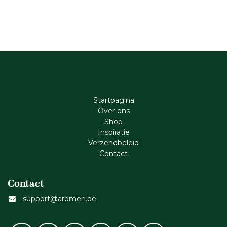
Startpagina
Ove​r​ ons
Shop
Inspiratie
Verzendbeleid
Cont​act
Contact
support@aromen.be