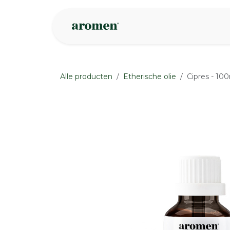
Overslaan naar inhoud
Webshop
Ins
Alle producten
Etherische olie
Cipres - 10
None
None