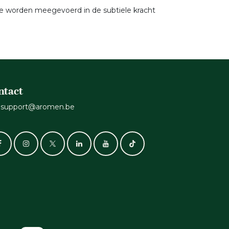
 we worden meegevoerd in de subtiele kracht
ntact
support@aromen.be