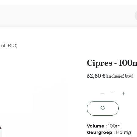
piratie
Aromen Familie
0ml (BIO)
Cipres - 100
52,60
€
(Inclusief btw)
Volume
:
100ml
Geurgroep
:
Houtig