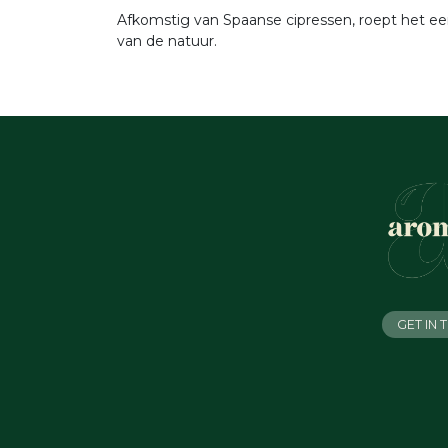
Afkomstig van Spaanse cipressen, roept het een
van de natuur.
GET IN