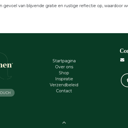
 gevoel van blijvende gratie en rustige reflectie op, waardoor
Co
Startpagina
Ove​r​ ons
Shop
Inspiratie
Verzendbeleid
Cont​act
 TOUCH