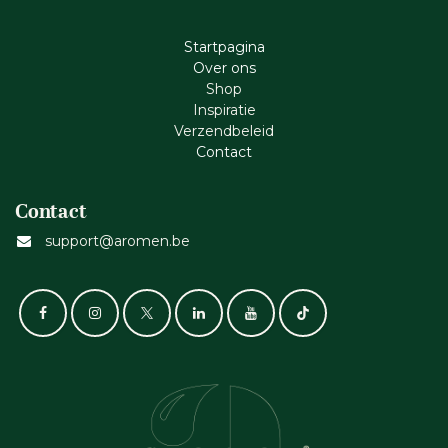
Startpagina
Ove​r​ ons
Shop
Inspiratie
Verzendbeleid
Cont​act
Contact
support@aromen.be