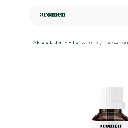
Overslaan naar inhoud
Webshop
Ins
Alle producten
Etherische olie
Tropical basi
None
None