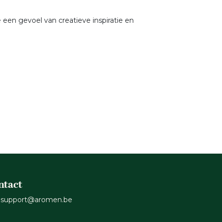
een gevoel van creatieve inspiratie en
ntact
support@aromen.be