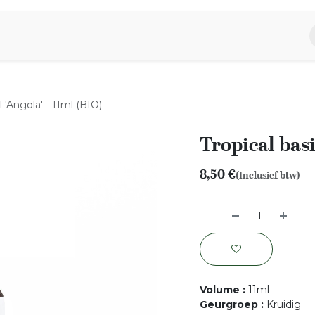
piratie
Aromen Familie
l 'Angola' - 11ml (BIO)
Tropical basi
8,50
€
(Inclusief btw)
Volume
:
11ml
Geurgroep
:
Kruidig