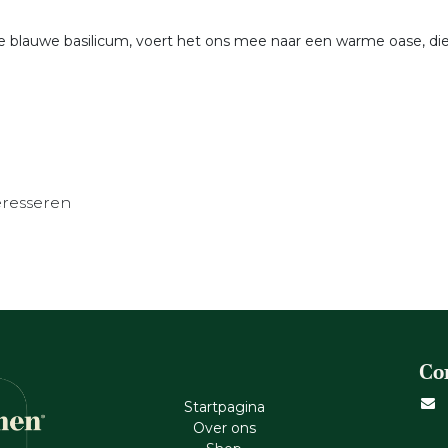
 blauwe basilicum, voert het ons mee naar een warme oase, die 
eresseren
Co
Startpagina
Ove​r​ ons