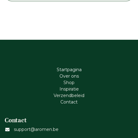
Startpagina
Ove​r​ ons
Shop
Inspiratie
Verzendbeleid
Cont​act
Contact
support@aromen.be