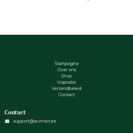
Startpagina
Ove​r​ ons
Shop
Inspiratie
Verzendbeleid
Cont​act
Contact
support@aromen.be