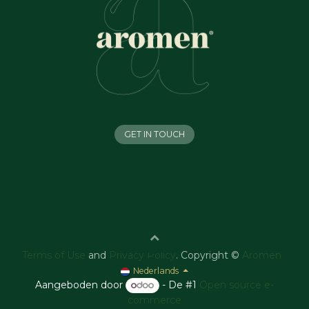
GET IN TOUCH
Terms of Use
and
Privacy Policy
. Copyright ©
Aromen
Nederlands
Aangeboden door
- De #1
Open source e-
commerce