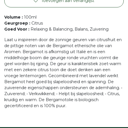
Toevoegen aan verlanglijst
Volume
:
100ml
Geurgroep
:
Citrus
Goed Voor
:
Relaxing & Balancing, Balans, Zuivering
Laat u inspireren door de zonnige geuren van citrusfruit en
de pittige noten van de Bergamot etherische olie van
Aromen. Bergamot is afkomstig uit Italië en is een
middelhoge boom die geurige ronde vruchten vormt die
geel worden bij rijping. De geur is karakteristiek zoet-warm
met een zekere citrus toon die doet denken aan een
vroege lentemorgen. Gecombineerd met lavendel werkt
Bergamot heel goed bij slapeloosheid en spanning. De
zuiverende eigenschappen ondersteunen de ademhaling. •
Zuiverend; • Verkwikkend; • Helpt bij slapeloosheid; • Citrus,
kruidig en warm. De Bergamotolie is biologisch
gecertificeerd en is 100% puur.