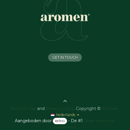
GET IN TOUCH
Terms of Use
and
Privacy Policy
. Copyright ©
Aromen
Nederlands
Aangeboden door
- De #1
Open source e-
commerce