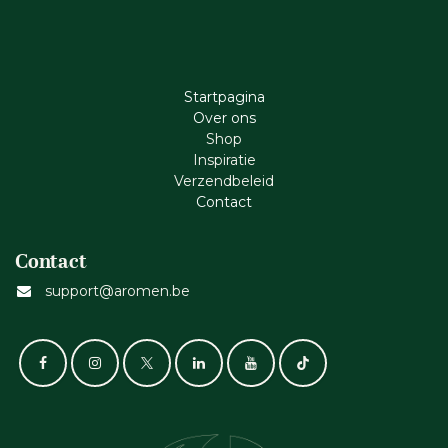
Startpagina
Ove​r​ ons
Shop
Inspiratie
Verzendbeleid
Cont​act
Contact
support@aromen.be