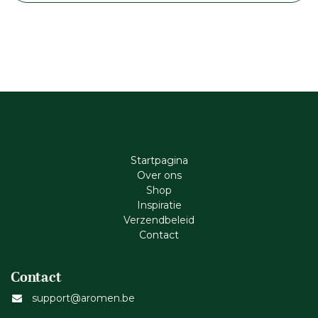
Startpagina
Ove​r​ ons
Shop
Inspiratie
Verzendbeleid
Cont​act
Contact
support@aromen.be