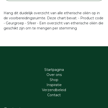
Hang dit duidelijk overzicht van alle etherische oliën op in
de voorbereidingsruimte. Deze chart bevat: - Product code
- Geurgroep - Sfeer - Een overzicht van etherische oliën die
geschikt zijn om te mengen per stemming
Startpagina
Ove​r​ ons
Shop
Inspiratie
Verzendbeleid
Cont​act