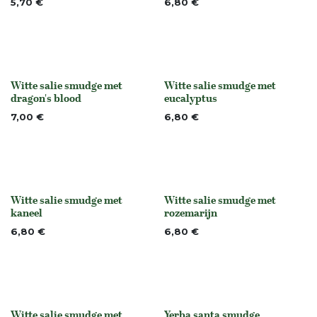
5,70
€
6,80
€
Witte salie smudge met
Witte salie smudge met
None
None
dragon's blood
eucalyptus
7,00
€
6,80
€
Witte salie smudge met
Witte salie smudge met
None
None
kaneel
rozemarijn
6,80
€
6,80
€
Witte salie smudge met
Yerba santa smudge