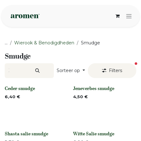
Overslaan naar inhoud
...
Wierook & Benodigdheden
Smudge
Smudge
ac
Sorteer op
Filters
Ceder smudge
Jeneverbes smudge
None
None
6,40
€
4,50
€
Shasta salie smudge
Witte Salie smudge
None
None