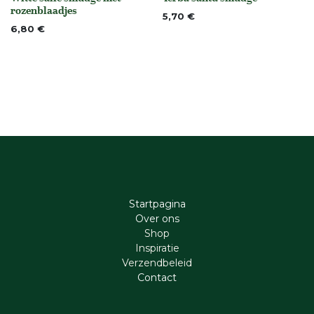
None
None
rozenblaadjes
5,70
€
6,80
€
Startpagina
Ove​r​ ons
Shop
Inspiratie
Verzendbeleid
Cont​act