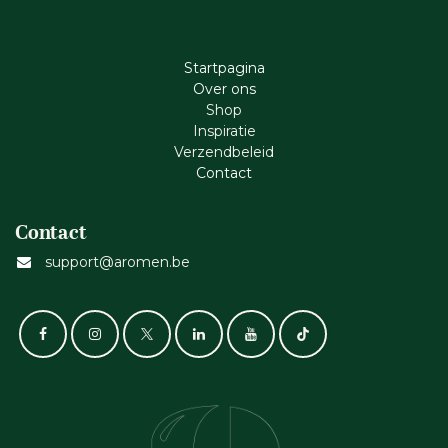
Startpagina
Ove​r​ ons
Shop
Inspiratie
Verzendbeleid
Cont​act
Contact
support@aromen.be