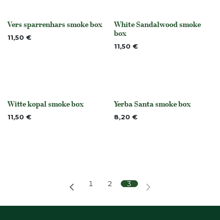
Vers sparrenhars smoke box
White Sandalwood smoke
None
None
box
11,50
€
11,50
€
Witte kopal smoke box
Yerba Santa smoke box
Niet op voorraad
None
11,50
€
8,20
€
1
2
3