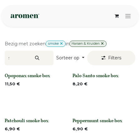
Overslaan naar inhoud
Bezig met zoeken
in
smoke
Harsen & Kruiden
Sorteer op
Filters
Opoponax smoke box
Palo Santo smoke box
None
Niet op voorraad
11,50
€
8,20
€
Patchouli smoke box
Peppermunt smoke box
None
None
6,90
€
6,90
€