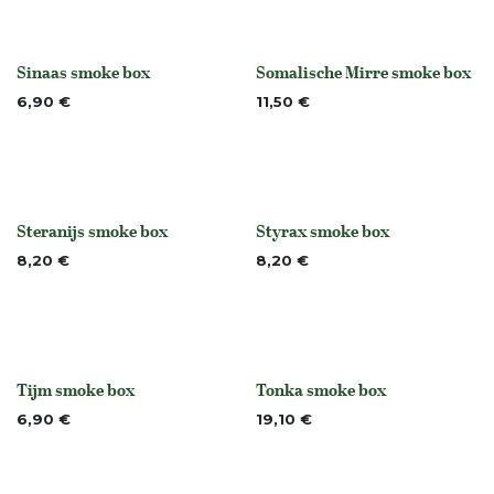
Sinaas smoke box
Somalische Mirre smoke box
None
None
6,90
€
11,50
€
Steranijs smoke box
Styrax smoke box
None
None
8,20
€
8,20
€
Tijm smoke box
Tonka smoke box
None
None
6,90
€
19,10
€