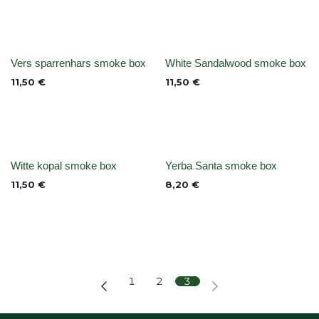
None
None
Vers sparrenhars smoke box
White Sandalwood smoke box
11,50
€
11,50
€
Niet op voorraad
None
Witte kopal smoke box
Yerba Santa smoke box
11,50
€
8,20
€
1
2
3