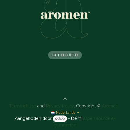
GET IN TOUCH
Terms of Use
and
Privacy Policy
. Copyright ©
Aromen
Nederlands
Aangeboden door
- De #1
Open source e-
commerce