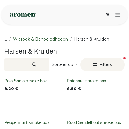
Overslaan naar inhoud
...
Wierook & Benodigdheden
Harsen & Kruiden
Harsen & Kruiden
ac
Sorteer op
Filters
Niet op voorraad
None
Palo Santo smoke box
Patchouli smoke box
8,20
€
6,90
€
None
None
Peppermunt smoke box
Rood Sandelhout smoke box