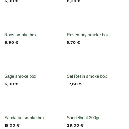
6,90
€
8,20
€
None
None
Roos smoke box
Rosemary smoke box
6,90
€
5,70
€
None
None
Sage smoke box
Sal Resin smoke box
6,90
€
17,80
€
None
None
Sandarac smoke box
Sandelhout 200gr
15,00
€
29,00
€