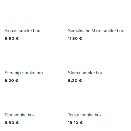
None
None
Sinaas smoke box
Somalische Mirre smoke box
6,90
€
11,50
€
None
None
Steranijs smoke box
Styrax smoke box
8,20
€
8,20
€
None
None
Tijm smoke box
Tonka smoke box
6,90
€
19,10
€