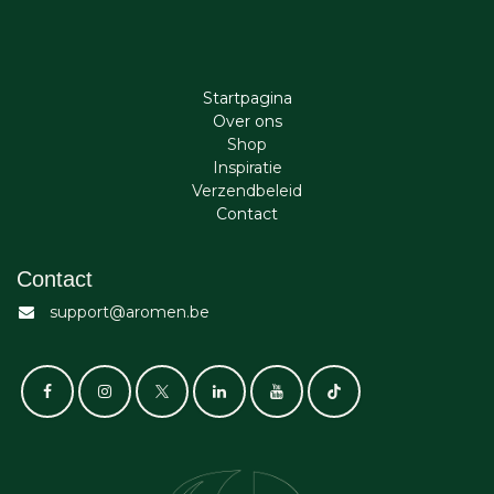
Startpagina
Ove​r​ ons
Shop
Inspiratie
Verzendbeleid
Cont​act
Contact
support@aromen.be