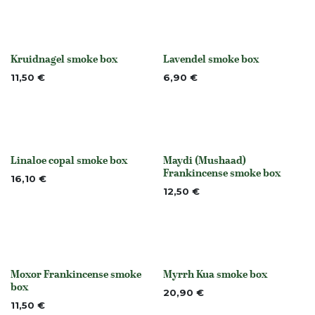
Kruidnagel smoke box
Lavendel smoke box
None
None
11,50
€
6,90
€
Linaloe copal smoke box
Maydi (Mushaad)
Niet op voorraad
None
Frankincense smoke box
16,10
€
12,50
€
Moxor Frankincense smoke
Myrrh Kua smoke box
None
None
box
20,90
€
11,50
€