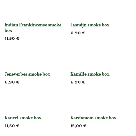
Indian Frankincense smoke
Jasmijn smoke box
None
None
box
6,90
€
11,50
€
Jeneverbes smoke box
Kamille smoke box
None
None
6,90
€
6,90
€
Kaneel smoke box
Kardamom smoke box
None
None
11,50
€
15,00
€