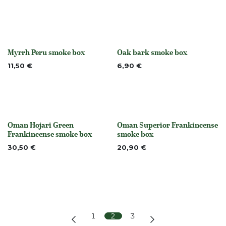
Myrrh Peru smoke box
Oak bark smoke box
None
None
11,50
€
6,90
€
Oman Hojari Green
Oman Superior Frankincense
None
None
Frankincense smoke box
smoke box
30,50
€
20,90
€
1
2
3