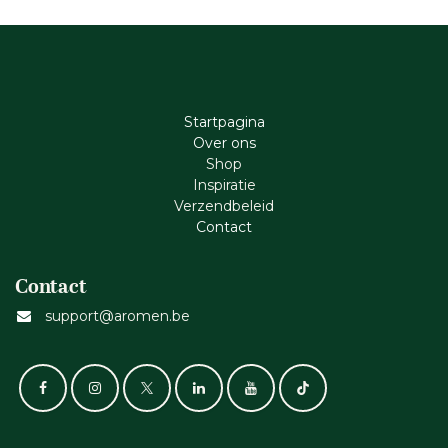
Startpagina
Ove​r​ ons
Shop
Inspiratie
Verzendbeleid
Cont​act
Contact
support@aromen.be