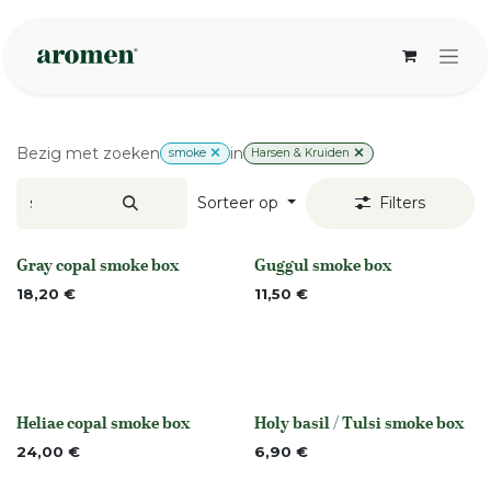
Overslaan naar inhoud
Bezig met zoeken
in
smoke
Harsen & Kruiden
Sorteer op
Filters
Gray copal smoke box
Guggul smoke box
Niet op voorraad
None
18,20
€
11,50
€
Heliae copal smoke box
Holy basil / Tulsi smoke box
Niet op voorraad
None
24,00
€
6,90
€