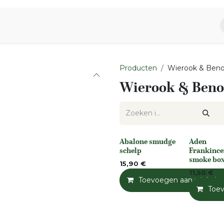
piratie
Aromen Familie
Producten
Wierook & Ben
Wierook & Beno
Abalone smudge
Aden
None
None
schelp
Frankince
smoke bo
15,90
€
11,50
€
Toevoegen aan winkelm
Toe