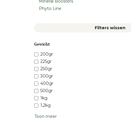
Mineral Boosters
Phyto Line
Filters wissen
Gewicht
200gr
225gr
250gr
300gr
400gr
500gr
1kg
1,2kg
Toon meer