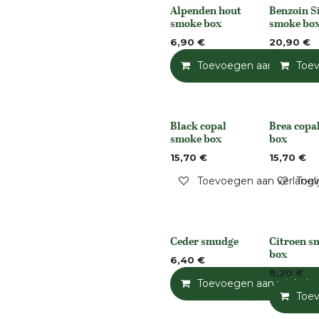
Alpenden hout
Benzoin S
None
None
smoke box
smoke bo
6,90
€
20,90
€
Toevoegen aan winkelm
Toe
Black copal
Brea copa
Niet op voorraad
Niet op voo
smoke box
box
15,70
€
15,70
€
Toevoegen aan verlangli
Toev
Ceder smudge
Citroen s
None
None
box
6,40
€
8,20
€
Toevoegen aan winkelm
Toe