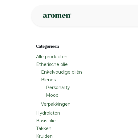
Overslaan naar inhoud
Webshop
Ins
Categorieën
Alle producten
Etherische olie
Enkelvoudige oliën
Blends
Personality
Mood
Verpakkingen
Hydrolaten
Basis olie
Takken
Kruiden