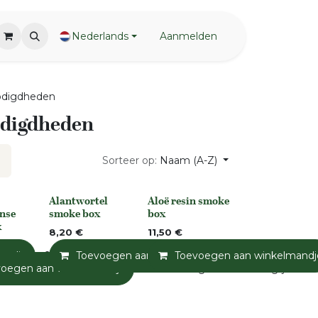
Nederlands
Aanmelden
odigdheden
digdheden
Sorteer op:
Naam (A-Z)
Alantwortel
Aloë resin smoke
None
None
nse
smoke box
box
x
8,20
€
11,50
€
andje
Toevoegen aan verlanglijst
Toevoegen aan winkelmandje
Toevoegen aan winkelmandj
Toevoegen a
voegen aan winkelmandje
Toevoegen aan verlanglijst