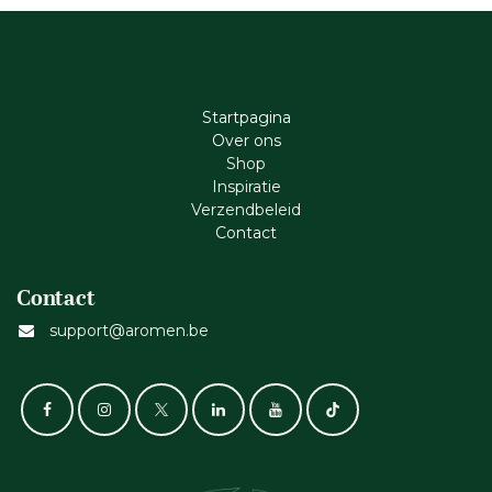
Startpagina
Ove​r​ ons
Shop
Inspiratie
Verzendbeleid
Cont​act
Contact
support@aromen.be