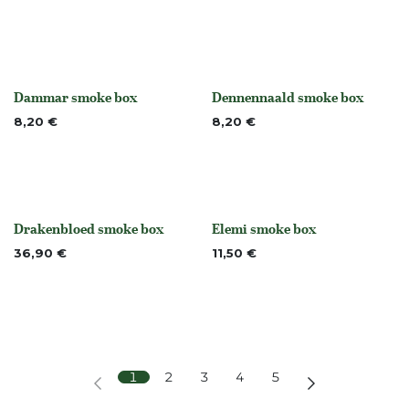
Dammar smoke box
Dennennaald smoke box
None
None
8,20
€
8,20
€
Drakenbloed smoke box
Elemi smoke box
None
None
36,90
€
11,50
€
1
2
3
4
5