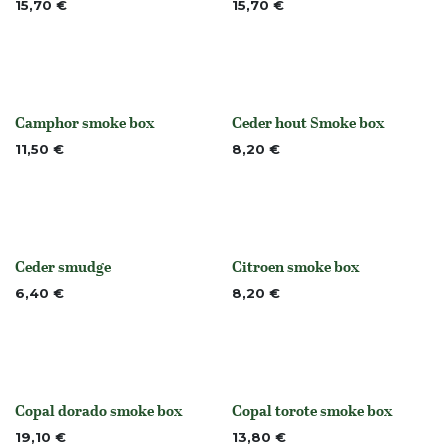
Niet op voorraad
Niet op voorraad
15,70
€
15,70
€
Camphor smoke box
Ceder hout Smoke box
None
None
11,50
€
8,20
€
Ceder smudge
Citroen smoke box
None
None
6,40
€
8,20
€
Copal dorado smoke box
Copal torote smoke box
Niet op voorraad
Niet op voorraad
19,10
€
13,80
€