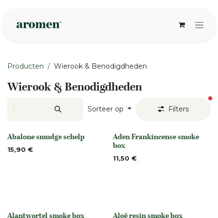
Overslaan naar inhoud
Producten
Wierook & Benodigdheden
Wierook & Benodigdheden
ac
Sorteer op
Filters
Abalone smudge schelp
Aden Frankincense smoke
None
None
box
15,90
€
11,50
€
Alantwortel smoke box
Aloë resin smoke box