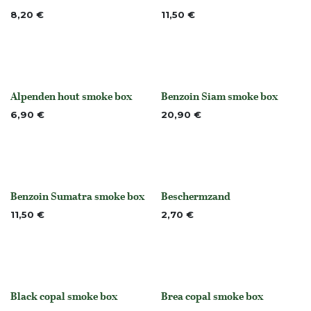
None
None
8,20
€
11,50
€
Alpenden hout smoke box
Benzoin Siam smoke box
None
None
6,90
€
20,90
€
Benzoin Sumatra smoke box
Beschermzand
None
None
11,50
€
2,70
€
Black copal smoke box
Brea copal smoke box