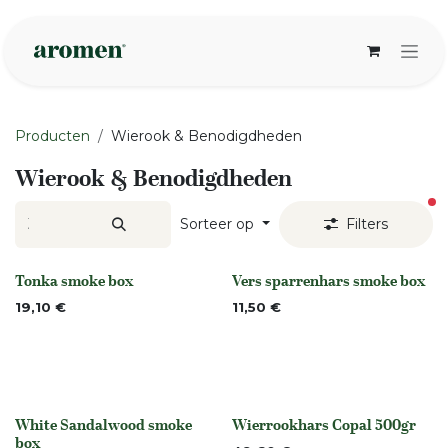
Overslaan naar inhoud
Producten
Wierook & Benodigdheden
Wierook & Benodigdheden
ac
Sorteer op
Filters
Tonka smoke box
Vers sparrenhars smoke box
None
None
19,10
€
11,50
€
White Sandalwood smoke
Wierrookhars Copal 500gr
None
None
box