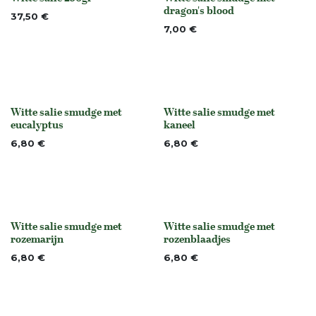
Niet op voorraad
None
dragon's blood
37,50
€
7,00
€
Witte salie smudge met
Witte salie smudge met
None
None
eucalyptus
kaneel
6,80
€
6,80
€
Witte salie smudge met
Witte salie smudge met
None
None
rozemarijn
rozenblaadjes
6,80
€
6,80
€