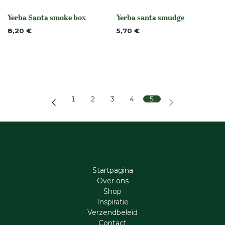
Yerba Santa smoke box
Yerba santa smudge
None
None
8,20
€
5,70
€
1
2
3
4
5
Startpagina
Ove​r​ ons
Shop
Inspiratie
Verzendbeleid
Cont​act