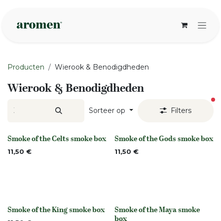
Overslaan naar inhoud
Producten
Wierook & Benodigdheden
Wierook & Benodigdheden
ac
Sorteer op
Filters
Smoke of the Celts smoke box
Smoke of the Gods smoke box
None
None
11,50
€
11,50
€
Smoke of the King smoke box
Smoke of the Maya smoke
None
None
box