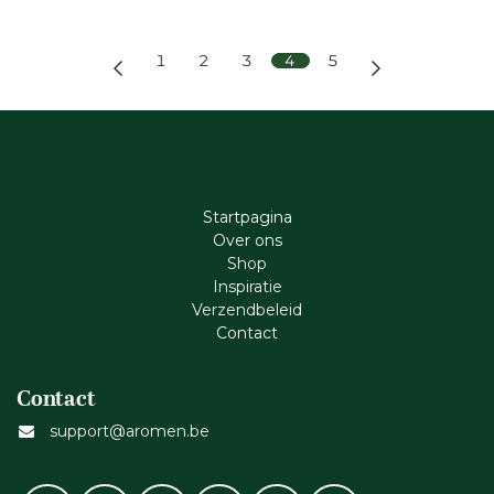
1
2
3
4
5
Startpagina
Ove​r​ ons
Shop
Inspiratie
Verzendbeleid
Cont​act
Contact
support@aromen.be