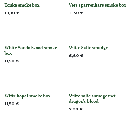
Tonka smoke box
Vers sparrenhars smoke box
None
None
19,10
€
11,50
€
White Sandalwood smoke
Witte Salie smudge
None
None
box
6,80
€
11,50
€
Witte kopal smoke box
Witte salie smudge met
Niet op voorraad
None
dragon's blood
11,50
€
7,00
€