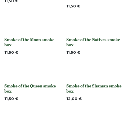
11,50
€
11,50
€
Smoke of the Moon smoke
Smoke of the Natives smoke
None
None
box
box
11,50
€
11,50
€
Smoke of the Queen smoke
Smoke of the Shaman smoke
None
None
box
box
11,50
€
12,00
€