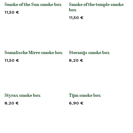
Smoke of the Sun smoke box
Smoke of the temple smoke
None
None
box
11,50
€
11,50
€
Somalische Mirre smoke box
Steranijs smoke box
None
None
11,50
€
8,20
€
Styrax smoke box
Tijm smoke box
None
None
8,20
€
6,90
€