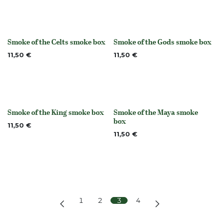
Smoke of the Celts smoke box
Smoke of the Gods smoke box
None
None
11,50
€
11,50
€
Smoke of the King smoke box
Smoke of the Maya smoke
None
None
box
11,50
€
11,50
€
1
2
3
4