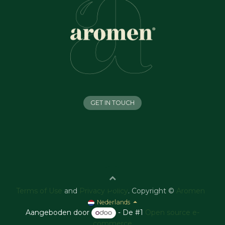
GET IN TOUCH
Terms of Use
and
Privacy Policy
. Copyright ©
Aromen
Nederlands
Aangeboden door
- De #1
Open source e-
commerce