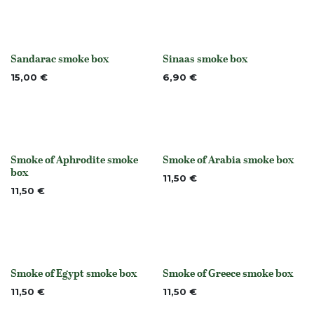
Sandarac smoke box
Sinaas smoke box
None
None
15,00
€
6,90
€
Smoke of Aphrodite smoke
Smoke of Arabia smoke box
None
None
box
11,50
€
11,50
€
Smoke of Egypt smoke box
Smoke of Greece smoke box
None
None
11,50
€
11,50
€