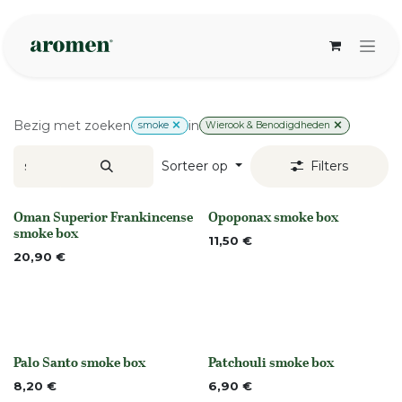
Overslaan naar inhoud
Bezig met zoeken
in
smoke
Wierook & Benodigdheden
Sorteer op
Filters
Oman Superior Frankincense
Opoponax smoke box
None
None
smoke box
11,50
€
20,90
€
Palo Santo smoke box
Patchouli smoke box
Niet op voorraad
None
8,20
€
6,90
€