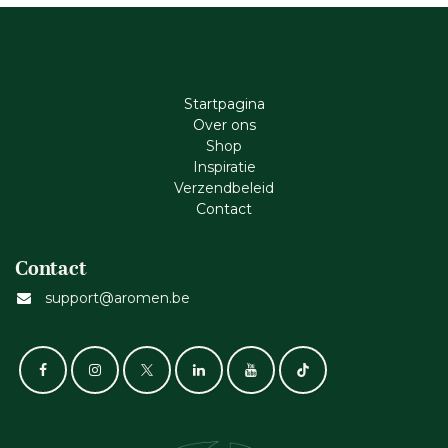
Startpagina
Ove​r​ ons
Shop
Inspiratie
Verzendbeleid
Cont​act
Contact
support@aromen.be