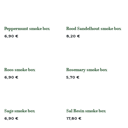
Peppermunt smoke box
Rood Sandelhout smoke box
None
None
6,90
€
8,20
€
Roos smoke box
Rosemary smoke box
None
None
6,90
€
5,70
€
Sage smoke box
Sal Resin smoke box
None
None
6,90
€
17,80
€