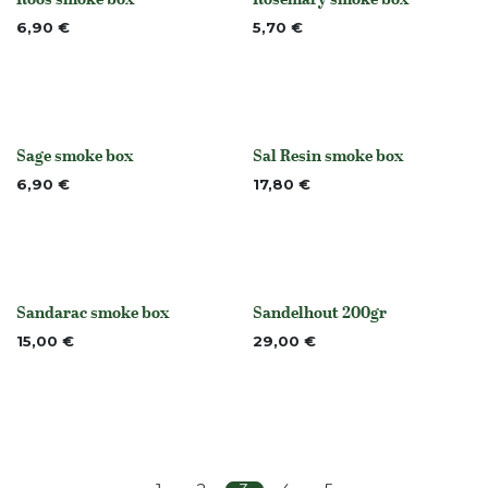
None
None
6,90
€
5,70
€
Sage smoke box
Sal Resin smoke box
None
None
6,90
€
17,80
€
Sandarac smoke box
Sandelhout 200gr
None
None
15,00
€
29,00
€