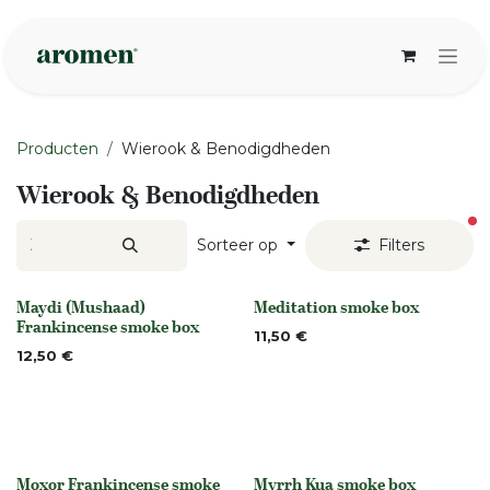
Overslaan naar inhoud
Producten
Wierook & Benodigdheden
Wierook & Benodigdheden
ac
Sorteer op
Filters
Maydi (Mushaad)
Meditation smoke box
None
None
Frankincense smoke box
11,50
€
12,50
€
Moxor Frankincense smoke
Myrrh Kua smoke box