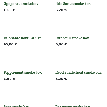
Opoponax smoke box
Palo Santo smoke box
None
Niet op voorraad
11,50
€
8,20
€
Palo santo hout - 500gr
Patchouli smoke box
None
None
65,80
€
6,90
€
Peppermunt smoke box
Rood Sandelhout smoke box
None
None
6,90
€
8,20
€
Roos smoke box
Rosemary smoke box