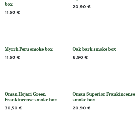
None
None
box
20,90
€
11,50
€
Myrrh Peru smoke box
Oak bark smoke box
None
None
11,50
€
6,90
€
Oman Hojari Green
Oman Superior Frankincense
None
None
Frankincense smoke box
smoke box
30,50
€
20,90
€