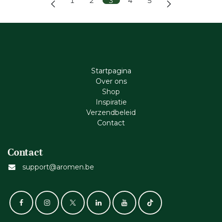
1
2
3
4
5
Startpagina
Ove​r​ ons
Shop
Inspiratie
Verzendbeleid
Cont​act
Contact
support@aromen.be