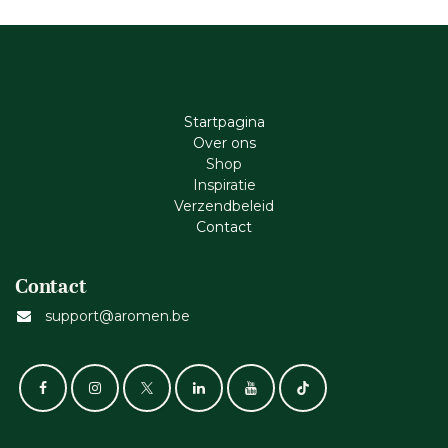
Startpagina
Ove​r​ ons
Shop
Inspiratie
Verzendbeleid
Cont​act
Contact
support@aromen.be