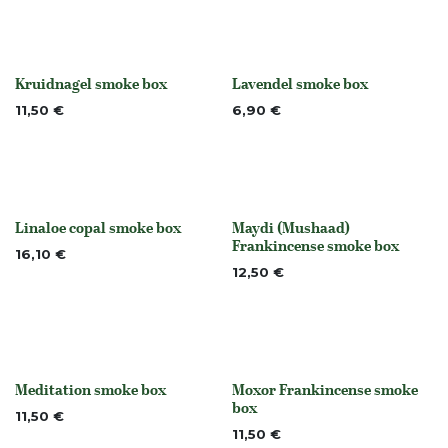
Kruidnagel smoke box
Lavendel smoke box
None
None
11,50
€
6,90
€
Linaloe copal smoke box
Maydi (Mushaad)
Niet op voorraad
None
Frankincense smoke box
16,10
€
12,50
€
Meditation smoke box
Moxor Frankincense smoke
None
None
box
11,50
€
11,50
€