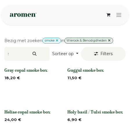
Overslaan naar inhoud
Bezig met zoeken
in
smoke
Wierook & Benodigdheden
Sorteer op
Filters
Gray copal smoke box
Guggul smoke box
Niet op voorraad
None
18,20
€
11,50
€
Heliae copal smoke box
Holy basil / Tulsi smoke box
Niet op voorraad
None
24,00
€
6,90
€