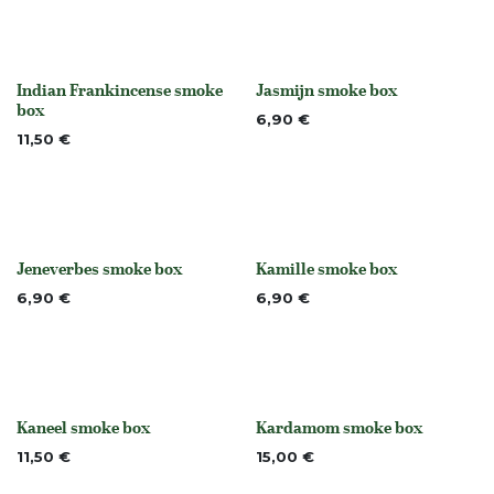
Indian Frankincense smoke
Jasmijn smoke box
None
None
box
6,90
€
11,50
€
Jeneverbes smoke box
Kamille smoke box
None
None
6,90
€
6,90
€
Kaneel smoke box
Kardamom smoke box
None
None
11,50
€
15,00
€