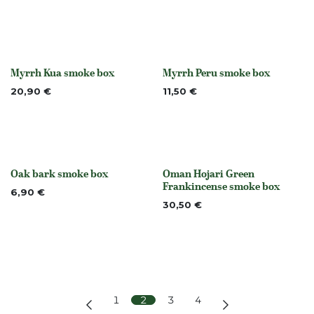
Myrrh Kua smoke box
Myrrh Peru smoke box
None
None
20,90
€
11,50
€
Oak bark smoke box
Oman Hojari Green
None
None
Frankincense smoke box
6,90
€
30,50
€
1
2
3
4